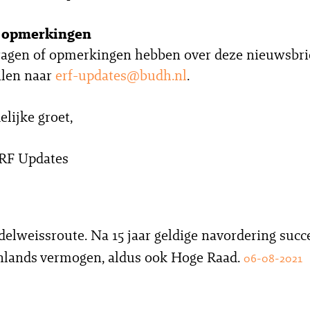
f opmerkingen
agen of opmerkingen hebben over deze nieuwsbrie
ilen naar
erf-updates@budh.nl
.
elijke groet,
ERF Updates
delweissroute. Na 15 jaar geldige navordering succ
nlands vermogen, aldus ook Hoge Raad.
06-08-2021