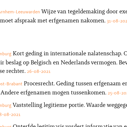
Wijze van tegeldemaking door exe
 Arnhem-Leeuwarden
 moet afspraak met erfgenamen nakomen.
31-08-20
Kort geding in internationale nalatenschap. 
mburg
ir beslag op Belgisch en Nederlands vermogen. Be
e rechter.
26-08-2021
Procesrecht. Geding tussen erfgenaam e
st-Brabant
. Andere erfgenamen mogen tussenkomen.
25-08-20
Vaststelling legitieme portie. Waarde wegge
mburg
8-08-2021
Onterfde legitimaris vordert informatie van 
mburg