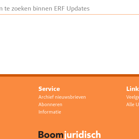
Service
Link
Archief nieuwsbrieven
Veelg
Abonneren
Alle 
Informatie