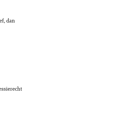
f, dan
essierecht