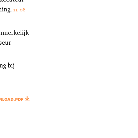
ning.
11-08-
anmerkelijk
seur
ng bij
nload.pdf