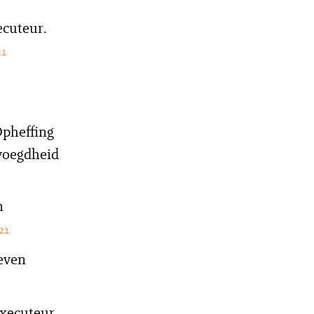
cuteur.
21
Opheffing
voegdheid
n
21
geven
executeur