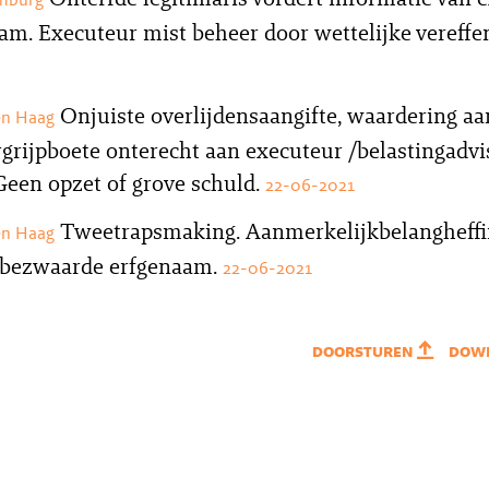
am. Executeur mist beheer door wettelijke vereffe
Onjuiste overlijdensaangifte, waardering a
en Haag
rgrijpboete onterecht aan executeur /belastingadvi
Geen opzet of grove schuld.
22-06-2021
Tweetrapsmaking. Aanmerkelijkbelangheffi
en Haag
 bezwaarde erfgenaam.
22-06-2021
doorsturen
dow