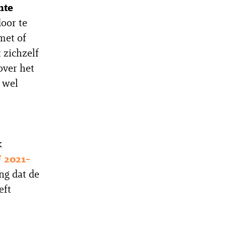
mte
oor te
met of
 zichzelf
over het
 wel
k
 2021-
ng dat de
eft