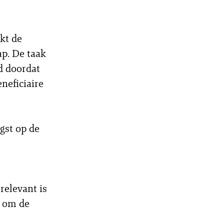
kt de
ap. De taak
d doordat
neficiaire
gst op de
relevant is
om de