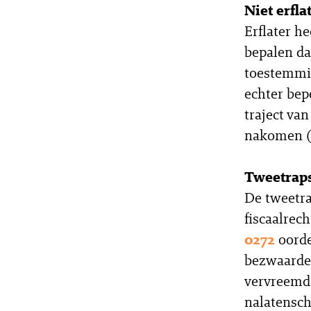
Niet erfl
Erflater h
bepalen da
toestemmin
echter bep
traject va
nakomen 
Tweetraps
De tweetra
fiscaalrech
0272
oorde
bezwaarde 
vervreemd.
nalatensch